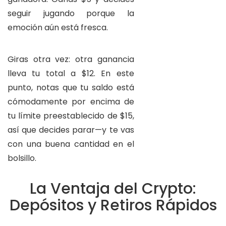
seguir jugando porque la
emoción aún está fresca.
Giras otra vez: otra ganancia
lleva tu total a $12. En este
punto, notas que tu saldo está
cómodamente por encima de
tu límite preestablecido de $15,
así que decides parar—y te vas
con una buena cantidad en el
bolsillo.
La Ventaja del Crypto:
Depósitos y Retiros Rápidos