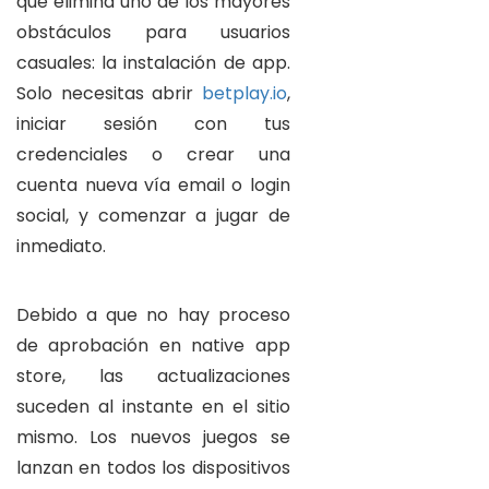
que elimina uno de los mayores
obstáculos para usuarios
casuales: la instalación de app.
Solo necesitas abrir
betplay.io
,
iniciar sesión con tus
credenciales o crear una
cuenta nueva vía email o login
social, y comenzar a jugar de
inmediato.
Debido a que no hay proceso
de aprobación en native app
store, las actualizaciones
suceden al instante en el sitio
mismo. Los nuevos juegos se
lanzan en todos los dispositivos