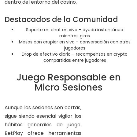
dentro del entorno del casino.
Destacados de la Comunidad
Soporte en chat en vivo – ayuda instantánea
mientras giras
Mesas con crupier en vivo – conversación con otros
jugadores
Drop de efectivo diario – recompensas en crypto
compartidas entre jugadores
Juego Responsable en
Micro Sesiones
Aunque las sesiones son cortas,
sigue siendo esencial vigilar los
hábitos generales de juego.
BetPlay ofrece herramientas