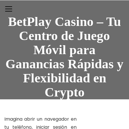
BetPlay Casino – Tu
Centro de Juego
Móvil para
Ganancias Rápidas y
Flexibilidad en
Crypto
Imagina abrir un navegador en
tu teléfono, iniciar sesión en