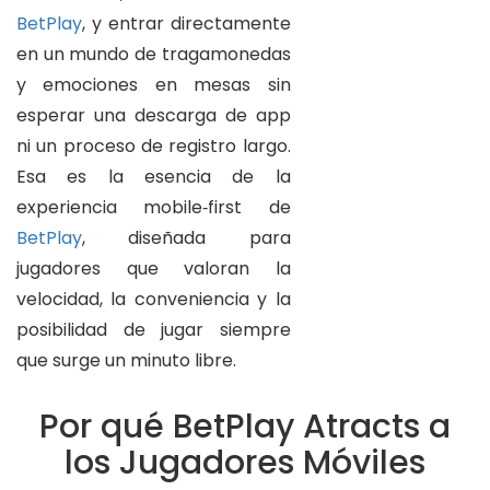
BetPlay
, y entrar directamente
en un mundo de tragamonedas
y emociones en mesas sin
esperar una descarga de app
ni un proceso de registro largo.
Esa es la esencia de la
experiencia mobile‑first de
BetPlay
, diseñada para
jugadores que valoran la
velocidad, la conveniencia y la
posibilidad de jugar siempre
que surge un minuto libre.
Por qué BetPlay Atracts a
los Jugadores Móviles