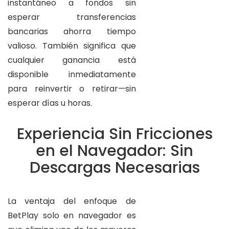
instantáneo a fondos sin
esperar transferencias
bancarias ahorra tiempo
valioso. También significa que
cualquier ganancia está
disponible inmediatamente
para reinvertir o retirar—sin
esperar días u horas.
Experiencia Sin Fricciones
en el Navegador: Sin
Descargas Necesarias
La ventaja del enfoque de
BetPlay solo en navegador es