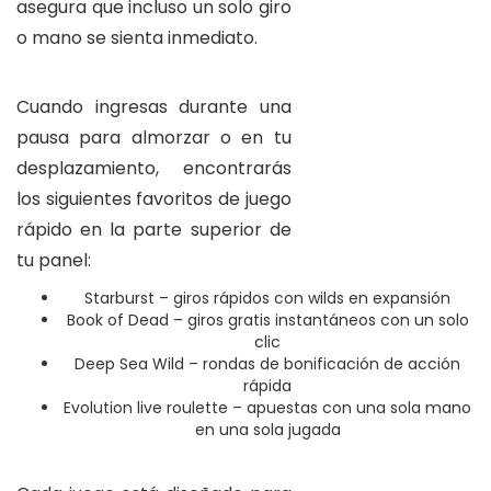
asegura que incluso un solo giro
o mano se sienta inmediato.
Cuando ingresas durante una
pausa para almorzar o en tu
desplazamiento, encontrarás
los siguientes favoritos de juego
rápido en la parte superior de
tu panel:
Starburst – giros rápidos con wilds en expansión
Book of Dead – giros gratis instantáneos con un solo
clic
Deep Sea Wild – rondas de bonificación de acción
rápida
Evolution live roulette – apuestas con una sola mano
en una sola jugada