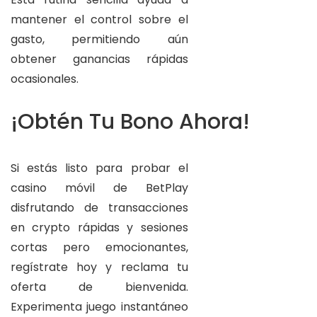
mantener el control sobre el
gasto, permitiendo aún
obtener ganancias rápidas
ocasionales.
¡Obtén Tu Bono Ahora!
Si estás listo para probar el
casino móvil de BetPlay
disfrutando de transacciones
en crypto rápidas y sesiones
cortas pero emocionantes,
regístrate hoy y reclama tu
oferta de bienvenida.
Experimenta juego instantáneo