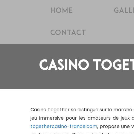
HOME
GALL
CONTACT
Casino Toget
Casino Together se distingue sur le marché d
jeu immersive pour les amateurs de jeux d
togethercasino-france.com
, propose une va