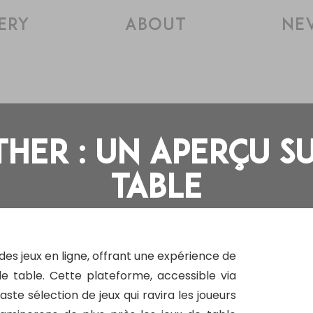
ERY
ABOUT
NE
her : un aperçu su
table
es jeux en ligne, offrant une expérience de
e table. Cette plateforme, accessible via
ste sélection de jeux qui ravira les joueurs