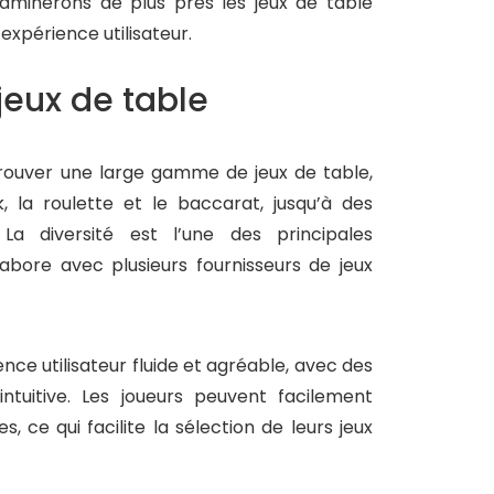
xaminerons de plus près les jeux de table
’expérience utilisateur.
jeux de table
trouver une large gamme de jeux de table,
, la roulette et le baccarat, jusqu’à des
La diversité est l’une des principales
labore avec plusieurs fournisseurs de jeux
nce utilisateur fluide et agréable, avec des
intuitive. Les joueurs peuvent facilement
, ce qui facilite la sélection de leurs jeux