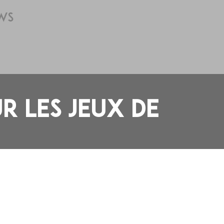
WS
r les jeux de