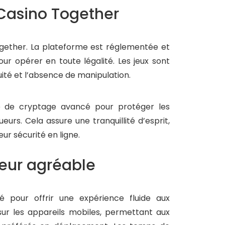
e Casino Together
Together. La plateforme est réglementée et
ur opérer en toute légalité. Les jeux sont
uité et l’absence de manipulation.
me de cryptage avancé pour protéger les
urs. Cela assure une tranquillité d’esprit,
eur sécurité en ligne.
teur agréable
 pour offrir une expérience fluide aux
 sur les appareils mobiles, permettant aux