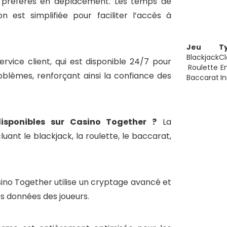
le préférés en déplacement. Les temps de
n est simplifiée pour faciliter l’accès à
Jeu
T
Blackjack
Cl
ervice client, qui est disponible 24/7 pour
Roulette
E
oblèmes, renforçant ainsi la confiance des
Baccarat
I
isponibles sur Casino Together ?
La
uant le blackjack, la roulette, le baccarat,
ino Together utilise un cryptage avancé et
es données des joueurs.