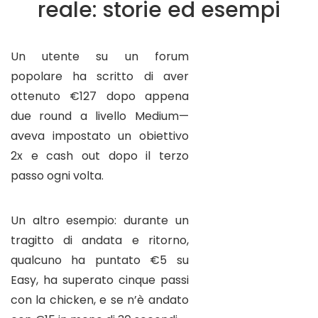
reale: storie ed esempi
Un utente su un forum
popolare ha scritto di aver
ottenuto €127 dopo appena
due round a livello Medium—
aveva impostato un obiettivo
2x e cash out dopo il terzo
passo ogni volta.
Un altro esempio: durante un
tragitto di andata e ritorno,
qualcuno ha puntato €5 su
Easy, ha superato cinque passi
con la chicken, e se n’è andato