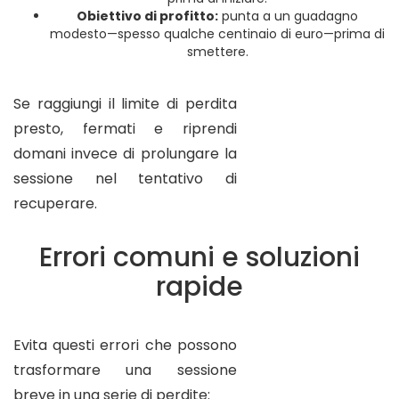
Obiettivo di profitto:
punta a un guadagno
modesto—spesso qualche centinaio di euro—prima di
smettere.
Se raggiungi il limite di perdita
presto, fermati e riprendi
domani invece di prolungare la
sessione nel tentativo di
recuperare.
Errori comuni e soluzioni
rapide
Evita questi errori che possono
trasformare una sessione
breve in una serie di perdite: