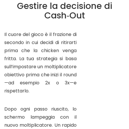
Gestire la decisione di
Cash‑Out
Il cuore del gioco è il frazione di
secondo in cui decidi di ritirarti
prima che la chicken venga
fritta. La tua strategia si basa
sull’impostare un moltiplicatore
obiettivo prima che inizi il round
—ad esempio 2x o 3x—e
rispettarlo.
Dopo ogni passo riuscito, lo
schermo lampeggia con il
nuovo moltiplicatore. Un rapido