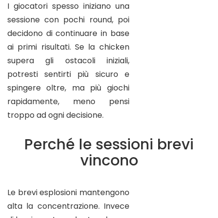
I giocatori spesso iniziano una
sessione con pochi round, poi
decidono di continuare in base
ai primi risultati. Se la chicken
supera gli ostacoli iniziali,
potresti sentirti più sicuro e
spingere oltre, ma più giochi
rapidamente, meno pensi
troppo ad ogni decisione.
Perché le sessioni brevi
vincono
Le brevi esplosioni mantengono
alta la concentrazione. Invece