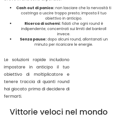
Cash out di panico:
non lasciare che la nervosità ti
costringa a uscire troppo presto; imposta il tuo
obiettivo in anticipo.
Ricerca di schemi:
fidati che ogni round è
indipendente; concentrati sui limiti del bankroll
invece.
Senza pause:
dopo alcuni round, allontanati un
minuto per ricaricare le energie.
Le soluzioni rapide includono
impostare in anticipo il tuo
obiettivo di moltiplicatore e
tenere traccia di quanti round
hai giocato prima di decidere di
fermarti.
Vittorie veloci nel mondo