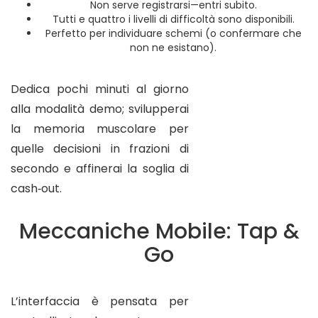
Non serve registrarsi—entri subito.
Tutti e quattro i livelli di difficoltà sono disponibili.
Perfetto per individuare schemi (o confermare che
non ne esistano).
Dedica pochi minuti al giorno
alla modalità demo; svilupperai
la memoria muscolare per
quelle decisioni in frazioni di
secondo e affinerai la soglia di
cash‑out.
Meccaniche Mobile: Tap &
Go
L’interfaccia è pensata per