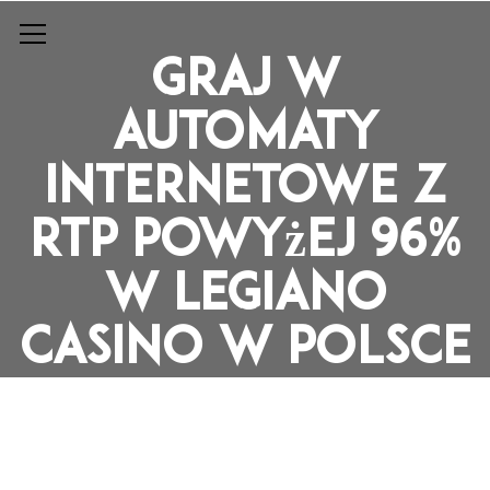
Graj w
automaty
internetowe z
RTP powyżej 96%
w Legiano
Casino w Polsce