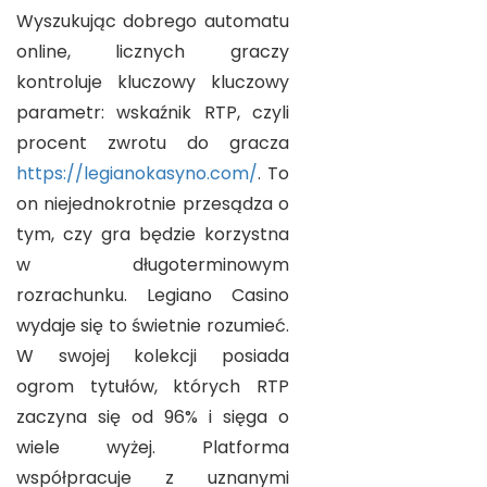
Wyszukując dobrego automatu
online, licznych graczy
kontroluje kluczowy kluczowy
parametr: wskaźnik RTP, czyli
procent zwrotu do gracza
https://legianokasyno.com/
. To
on niejednokrotnie przesądza o
tym, czy gra będzie korzystna
w długoterminowym
rozrachunku. Legiano Casino
wydaje się to świetnie rozumieć.
W swojej kolekcji posiada
ogrom tytułów, których RTP
zaczyna się od 96% i sięga o
wiele wyżej. Platforma
współpracuje z uznanymi