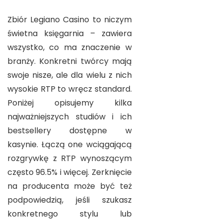
Zbiór Legiano Casino to niczym
świetna księgarnia – zawiera
wszystko, co ma znaczenie w
branży. Konkretni twórcy mają
swoje nisze, ale dla wielu z nich
wysokie RTP to wręcz standard.
Poniżej opisujemy kilka
najważniejszych studiów i ich
bestsellery dostępne w
kasynie. Łączą one wciągającą
rozgrywkę z RTP wynoszącym
często 96.5% i więcej. Zerknięcie
na producenta może być też
podpowiedzią, jeśli szukasz
konkretnego stylu lub