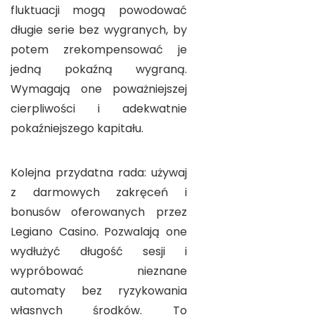
fluktuacji mogą powodować
długie serie bez wygranych, by
potem zrekompensować je
jedną pokaźną wygraną.
Wymagają one poważniejszej
cierpliwości i adekwatnie
pokaźniejszego kapitału.
Kolejna przydatna rada: używaj
z darmowych zakręceń i
bonusów oferowanych przez
Legiano Casino. Pozwalają one
wydłużyć długość sesji i
wypróbować nieznane
automaty bez ryzykowania
własnych środków. To