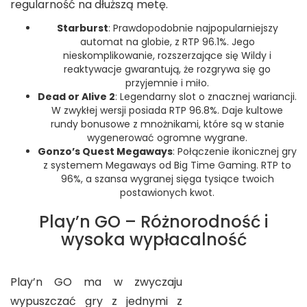
regularność na dłuższą metę.
Starburst
: Prawdopodobnie najpopularniejszy
automat na globie, z RTP 96.1%. Jego
nieskomplikowanie, rozszerzające się Wildy i
reaktywacje gwarantują, że rozgrywa się go
przyjemnie i miło.
Dead or Alive 2
: Legendarny slot o znacznej wariancji.
W zwykłej wersji posiada RTP 96.8%. Daje kultowe
rundy bonusowe z mnożnikami, które są w stanie
wygenerować ogromne wygrane.
Gonzo’s Quest Megaways
: Połączenie ikonicznej gry
z systemem Megaways od Big Time Gaming. RTP to
96%, a szansa wygranej sięga tysiące twoich
postawionych kwot.
Play’n GO – Różnorodność i
wysoka wypłacalność
Play’n GO ma w zwyczaju
wypuszczać gry z jednymi z