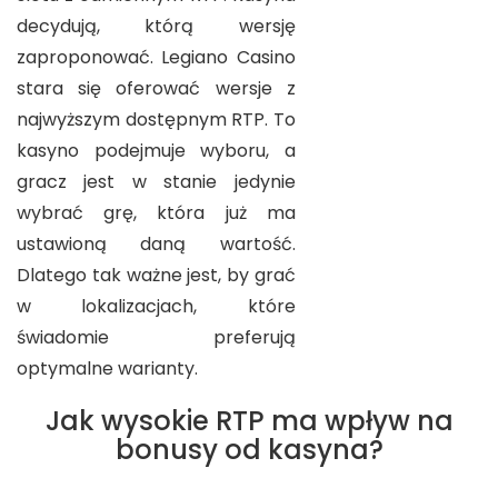
decydują, którą wersję
zaproponować. Legiano Casino
stara się oferować wersje z
najwyższym dostępnym RTP. To
kasyno podejmuje wyboru, a
gracz jest w stanie jedynie
wybrać grę, która już ma
ustawioną daną wartość.
Dlatego tak ważne jest, by grać
w lokalizacjach, które
świadomie preferują
optymalne warianty.
Jak wysokie RTP ma wpływ na
bonusy od kasyna?