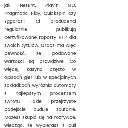
jak NetEnt, Play’n GO,
Pragmatic Play, Quickspin czy
Yggdrasil. Ci producenci
regularnie publikują
certyfikowane raporty RTP dla
swoich tytułów. Gracz ma więc
pewność, że podawane
wartości są prawdziwe. Co
więcej, kasyno często w
opisach gier lub w specjalnych
zakładkach wyróżnia automaty
z najlepszym procentem
zwrotu. Takie przejrzyste
podejście buduje zaufanie.
Możesz skupić się na rozrywce,
wiedząc, że wybierasz z puli