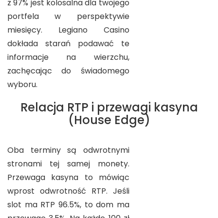
z 97% jest kolosalna dla twojego
portfela w perspektywie
miesięcy. Legiano Casino
dokłada starań podawać te
informacje na wierzchu,
zachęcając do świadomego
wyboru.
Relacja RTP i przewagi kasyna
(House Edge)
Oba terminy są odwrotnymi
stronami tej samej monety.
Przewaga kasyna to mówiąc
wprost odwrotność RTP. Jeśli
slot ma RTP 96.5%, to dom ma