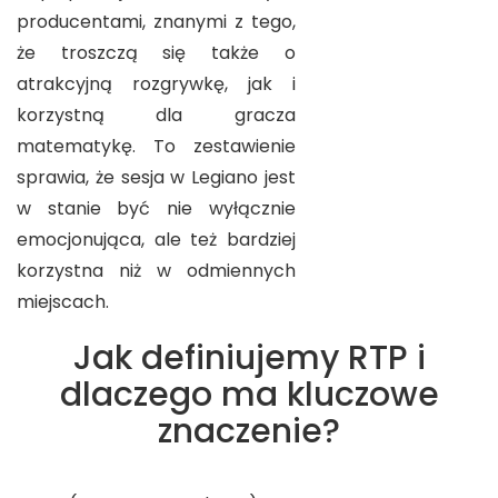
producentami, znanymi z tego,
że troszczą się także o
atrakcyjną rozgrywkę, jak i
korzystną dla gracza
matematykę. To zestawienie
sprawia, że sesja w Legiano jest
w stanie być nie wyłącznie
emocjonująca, ale też bardziej
korzystna niż w odmiennych
miejscach.
Jak definiujemy RTP i
dlaczego ma kluczowe
znaczenie?