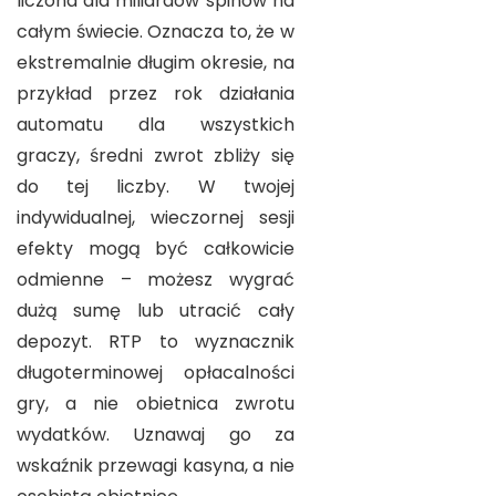
liczona dla miliardów spinów na
całym świecie. Oznacza to, że w
ekstremalnie długim okresie, na
przykład przez rok działania
automatu dla wszystkich
graczy, średni zwrot zbliży się
do tej liczby. W twojej
indywidualnej, wieczornej sesji
efekty mogą być całkowicie
odmienne – możesz wygrać
dużą sumę lub utracić cały
depozyt. RTP to wyznacznik
długoterminowej opłacalności
gry, a nie obietnica zwrotu
wydatków. Uznawaj go za
wskaźnik przewagi kasyna, a nie