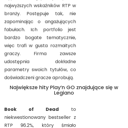
najwyższych wskaźników RTP w
branży. Postępuje tak, nie
zapominając o angażujących
fabułach. Ich portfolio jest
bardzo bogate tematycznie,
więc trafi w gusta rozmaitych
graczy. Firma zawsze
udostępnia dokładne
parametry swoich tytułów, co
doświadczeni gracze aprobują.
Największe hity Play’n GO znajdujące się w
Legiano
Book of Dead
to
niekwestionowany bestseller z
RTP 96.2%, który śmiało