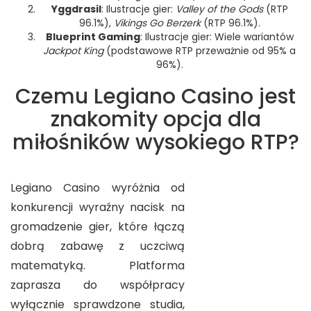
Yggdrasil
: Ilustracje gier:
Valley of the Gods
(RTP
96.1%),
Vikings Go Berzerk
(RTP 96.1%).
Blueprint Gaming
: Ilustracje gier: Wiele wariantów
Jackpot King
(podstawowe RTP przeważnie od 95% a
96%).
Czemu Legiano Casino jest
znakomity opcja dla
miłośników wysokiego RTP?
Legiano Casino wyróżnia od
konkurencji wyraźny nacisk na
gromadzenie gier, które łączą
dobrą zabawę z uczciwą
matematyką. Platforma
zaprasza do współpracy
wyłącznie sprawdzone studia,