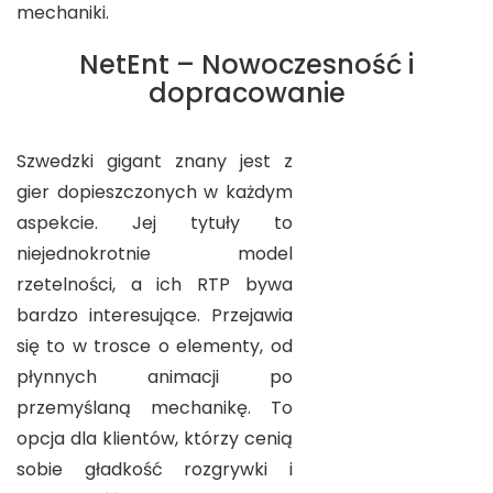
mechaniki.
NetEnt – Nowoczesność i
dopracowanie
Szwedzki gigant znany jest z
gier dopieszczonych w każdym
aspekcie. Jej tytuły to
niejednokrotnie model
rzetelności, a ich RTP bywa
bardzo interesujące. Przejawia
się to w trosce o elementy, od
płynnych animacji po
przemyślaną mechanikę. To
opcja dla klientów, którzy cenią
sobie gładkość rozgrywki i