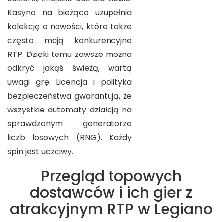
Kasyno na bieżąco uzupełnia
kolekcję o nowości, które także
często mają konkurencyjne
RTP. Dzięki temu zawsze można
odkryć jakąś świeżą, wartą
uwagi grę. Licencja i polityka
bezpieczeństwa gwarantują, że
wszystkie automaty działają na
sprawdzonym generatorze
liczb losowych (RNG). Każdy
spin jest uczciwy.
Przegląd topowych
dostawców i ich gier z
atrakcyjnym RTP w Legiano