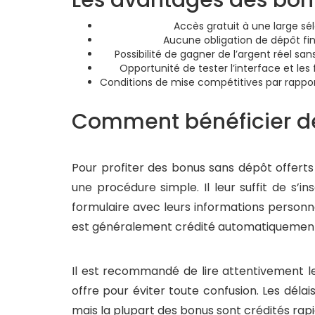
Les avantages des bon
Accès gratuit à une large sél
Aucune obligation de dépôt fin
Possibilité de gagner de l’argent réel san
Opportunité de tester l’interface et les
Conditions de mise compétitives par rapport
Comment bénéficier de
Pour profiter des bonus sans dépôt offerts 
une procédure simple. Il leur suffit de s’i
formulaire avec leurs informations personnel
est généralement crédité automatiquemen
Il est recommandé de lire attentivement l
offre pour éviter toute confusion. Les déla
mais la plupart des bonus sont crédités rapi