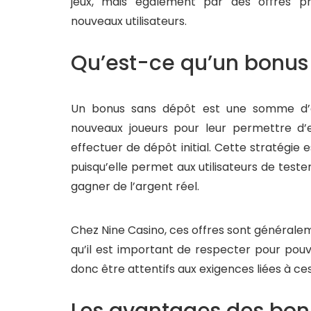
jeux, mais également par des offres pr
nouveaux utilisateurs.
Qu’est-ce qu’un bonus
Un bonus sans dépôt est une somme d’ar
nouveaux joueurs pour leur permettre d’e
effectuer de dépôt initial. Cette stratégie e
puisqu’elle permet aux utilisateurs de test
gagner de l’argent réel.
Chez Nine Casino, ces offres sont général
qu’il est important de respecter pour pouvo
donc être attentifs aux exigences liées à ce