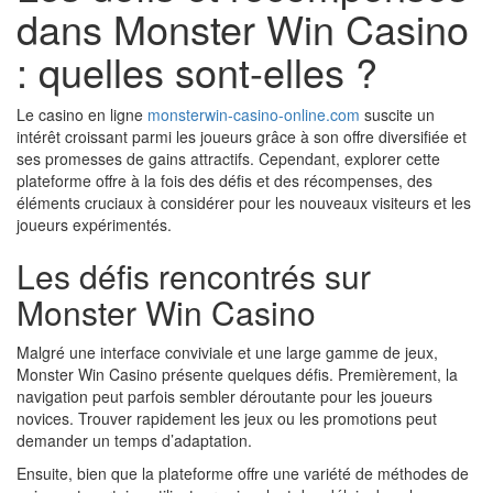
dans Monster Win Casino
: quelles sont-elles ?
Le casino en ligne
monsterwin-casino-online.com
suscite un
intérêt croissant parmi les joueurs grâce à son offre diversifiée et
ses promesses de gains attractifs. Cependant, explorer cette
plateforme offre à la fois des défis et des récompenses, des
éléments cruciaux à considérer pour les nouveaux visiteurs et les
joueurs expérimentés.
Les défis rencontrés sur
Monster Win Casino
Malgré une interface conviviale et une large gamme de jeux,
Monster Win Casino présente quelques défis. Premièrement, la
navigation peut parfois sembler déroutante pour les joueurs
novices. Trouver rapidement les jeux ou les promotions peut
demander un temps d’adaptation.
Ensuite, bien que la plateforme offre une variété de méthodes de