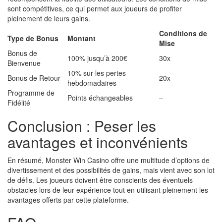
sont compétitives, ce qui permet aux joueurs de profiter
pleinement de leurs gains.
Conditions de
Type de Bonus
Montant
Mise
Bonus de
100% jusqu’à 200€
30x
Bienvenue
10% sur les pertes
Bonus de Retour
20x
hebdomadaires
Programme de
Points échangeables
–
Fidélité
Conclusion : Peser les
avantages et inconvénients
En résumé, Monster Win Casino offre une multitude d’options de
divertissement et des possibilités de gains, mais vient avec son lot
de défis. Les joueurs doivent être conscients des éventuels
obstacles lors de leur expérience tout en utilisant pleinement les
avantages offerts par cette plateforme.