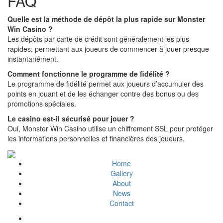
FAQ
Quelle est la méthode de dépôt la plus rapide sur Monster
Win Casino ?
Les dépôts par carte de crédit sont généralement les plus
rapides, permettant aux joueurs de commencer à jouer presque
instantanément.
Comment fonctionne le programme de fidélité ?
Le programme de fidélité permet aux joueurs d’accumuler des
points en jouant et de les échanger contre des bonus ou des
promotions spéciales.
Le casino est-il sécurisé pour jouer ?
Oui, Monster Win Casino utilise un chiffrement SSL pour protéger
les informations personnelles et financières des joueurs.
Home
Gallery
About
News
Contact