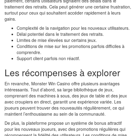
paiement, certains utilisateurs signalent des délais dans le
traitement des retraits. Cela peut générer une certaine frustration,
surtout pour ceux qui souhaitent accéder rapidement à leurs
gains.
Complexité de la navigation pour les nouveaux utilisateurs.
Délai potentiel dans le traitement des retraits.
Limites de mise élevées sur certains jeux.
Conditions de mise sur les promotions parfois difficiles à
comprendre.
Support client parfois non réactif.
Les récompenses à explorer
En revanche, Monster Win Casino offre plusieurs avantages
intéressants. Tout d’abord, sa large bibliothèque de jeux,
comprenant des machines à sous, des jeux de table et des jeux
avec croupiers en direct, garantit une expérience variée. Les
joueurs peuvent trouver des nouveautés régulièrement, ce qui
maintient l’enthousiasme au sein de la communauté.
De plus, la plateforme propose un système de bonus attractif
pour les nouveaux joueurs, avec des promotions régulières qui
récompensent la fidélité des utilisateurs. Les conditions de mise