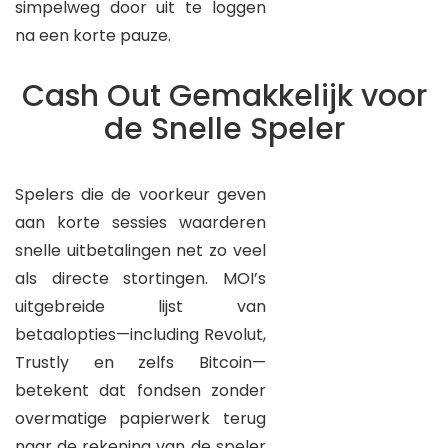
simpelweg door uit te loggen
na een korte pauze.
Cash Out Gemakkelijk voor
de Snelle Speler
Spelers die de voorkeur geven
aan korte sessies waarderen
snelle uitbetalingen net zo veel
als directe stortingen. MOI’s
uitgebreide lijst van
betaalopties—including Revolut,
Trustly en zelfs Bitcoin—
betekent dat fondsen zonder
overmatige papierwerk terug
naar de rekening van de speler