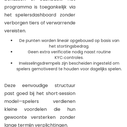
programma is toegankelijk via
het spelersdashboard zonder
verborgen tiers of verwarrende
vereisten.
De punten worden lineair opgebouwd op basis van
het stortingsbedrag.
Geen extra verificatie nodig naast routine
KYC‑controles.
Inwisselingsdrempels zijn bescheiden ingesteld om
spelers gemotiveerd te houden voor dagelijks spelen.
Deze eenvoudige structuur
past goed bij het short‑session
model—spelers verdienen
kleine voordelen die hun
gewoonte versterken zonder
lange termijn verplichtingen.