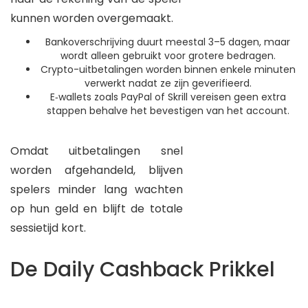
kunnen worden overgemaakt.
Bankoverschrijving duurt meestal 3–5 dagen, maar
wordt alleen gebruikt voor grotere bedragen.
Crypto-uitbetalingen worden binnen enkele minuten
verwerkt nadat ze zijn geverifieerd.
E‑wallets zoals PayPal of Skrill vereisen geen extra
stappen behalve het bevestigen van het account.
Omdat uitbetalingen snel
worden afgehandeld, blijven
spelers minder lang wachten
op hun geld en blijft de totale
sessietijd kort.
De Daily Cashback Prikkel