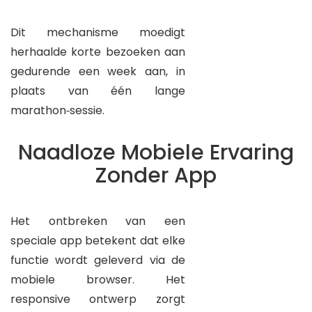
Dit mechanisme moedigt
herhaalde korte bezoeken aan
gedurende een week aan, in
plaats van één lange
marathon‑sessie.
Naadloze Mobiele Ervaring
Zonder App
Het ontbreken van een
speciale app betekent dat elke
functie wordt geleverd via de
mobiele browser. Het
responsive ontwerp zorgt