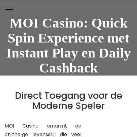
MOI Casino: Quick
Spin Experience met
Instant Play en Daily
Cashback
Direct Toegang voor de
Moderne Speler
MOI Casino omarmt de
on‑the‑go levensstijl die veel