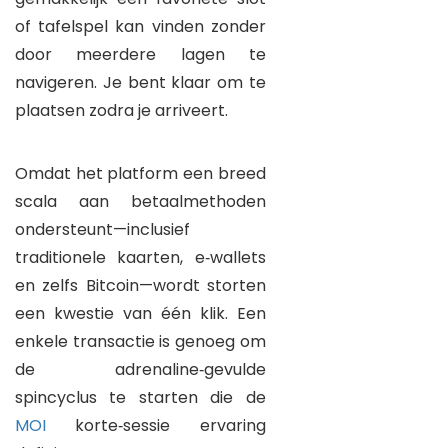
of tafelspel kan vinden zonder
door meerdere lagen te
navigeren. Je bent klaar om te
plaatsen zodra je arriveert.
Omdat het platform een breed
scala aan betaalmethoden
ondersteunt—inclusief
traditionele kaarten, e‑wallets
en zelfs Bitcoin—wordt storten
een kwestie van één klik. Een
enkele transactie is genoeg om
de adrenaline‑gevulde
spincyclus te starten die de
MOI
korte‑sessie ervaring