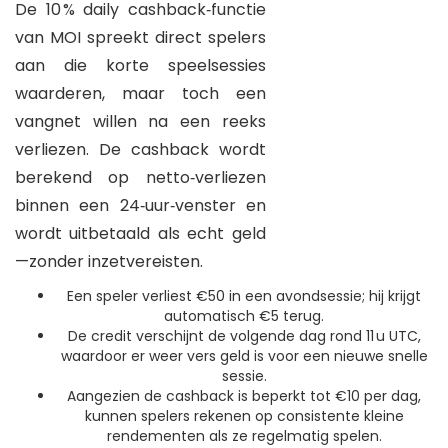
De 10 % daily cashback‑functie
van MOI spreekt direct spelers
aan die korte speelsessies
waarderen, maar toch een
vangnet willen na een reeks
verliezen. De cashback wordt
berekend op netto‑verliezen
binnen een 24‑uur‑venster en
wordt uitbetaald als echt geld
—zonder inzetvereisten.
Een speler verliest €50 in een avondsessie; hij krijgt
automatisch €5 terug.
De credit verschijnt de volgende dag rond 11 u UTC,
waardoor er weer vers geld is voor een nieuwe snelle
sessie.
Aangezien de cashback is beperkt tot €10 per dag,
kunnen spelers rekenen op consistente kleine
rendementen als ze regelmatig spelen.