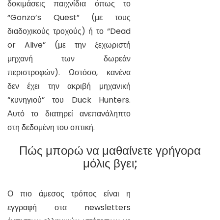
δοκιμάσεις παιχνίδια όπως το
“Gonzo’s Quest” (με τους
διαδοχικούς τροχούς) ή το “Dead
or Alive” (με την ξεχωριστή
μηχανή των δωρεάν
περιστροφών). Ωστόσο, κανένα
δεν έχει την ακριβή μηχανική
“κυνηγιού” του Duck Hunters.
Αυτό το διατηρεί ανεπανάληπτο
στη δεδομένη του οπτική.
Πώς μπορώ να μαθαίνετε γρήγορα
μόλις βγει;
Ο πιο άμεσος τρόπος είναι η
εγγραφή στα newsletters