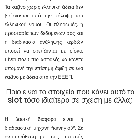
Τα καζίνο χωρίς ελληνική άδεια δεν
βρίσκονται υπό την κάλυψη του
ελληνικού νόμου. Οι πληρωμές, η
προστασία των δεδομένων σας και
η διαδικασία ανάληψης κερδών
μπορεί να σχετίζονται με ρίσκο.
Είναι πολύ πιο ασφαλές να κάνετε
υπομονή την επίσημη άφιξη σε ένα
καζίνο με άδεια από την ΕΕΕΠ.
Ποιο είναι το στοιχείο που κάνει αυτό το
slot τόσο ιδιαίτερο σε σχέση με άλλα;
Η βασική διαφορά είναι η
διαδραστική μηχανή “κυνηγιού”. Σε
αντιπαράθεση με τους τυπικούς