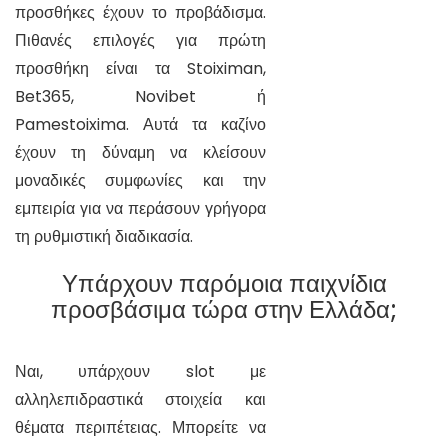
προσθήκες έχουν το προβάδισμα.
Πιθανές επιλογές για πρώτη
προσθήκη είναι τα Stoiximan,
Bet365, Novibet ή
Pamestoixima. Αυτά τα καζίνο
έχουν τη δύναμη να κλείσουν
μοναδικές συμφωνίες και την
εμπειρία για να περάσουν γρήγορα
τη ρυθμιστική διαδικασία.
Υπάρχουν παρόμοια παιχνίδια
προσβάσιμα τώρα στην Ελλάδα;
Ναι, υπάρχουν slot με
αλληλεπιδραστικά στοιχεία και
θέματα περιπέτειας. Μπορείτε να