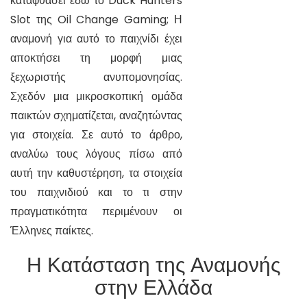
καταφθάσει εδώ το Duck Hunters
Slot της Oil Change Gaming; Η
αναμονή για αυτό το παιχνίδι έχει
αποκτήσει τη μορφή μιας
ξεχωριστής ανυπομονησίας.
Σχεδόν μια μικροσκοπική ομάδα
παικτών σχηματίζεται, αναζητώντας
για στοιχεία. Σε αυτό το άρθρο,
αναλύω τους λόγους πίσω από
αυτή την καθυστέρηση, τα στοιχεία
του παιχνιδιού και το τι στην
πραγματικότητα περιμένουν οι
Έλληνες παίκτες.
Η Κατάσταση της Αναμονής
στην Ελλάδα