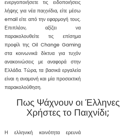
ενεργοποιήσετε τις ειδοποιήσεις
λήψης για νέα παιχνίδια, είτε μέσω
email είτε από την εφαρμογή τους.
Επιπλέον, αξίζει να
παρακολουθείτε τις επίσημα
προφίλ της Oil Change Gaming
στα κοινωνικά δίκτυα για τυχόν
ανακοινώσεις με αναφορά στην
Ελλάδα. Τώρα, τα βασικά εργαλεία
είναι η αναμονή και μία προσεκτική
παρακολούθηση.
Πως Ψάχνουν οι Έλληνες
Χρήστες το Παιχνίδι;
Η ελληνική κοινότητα ερευνά