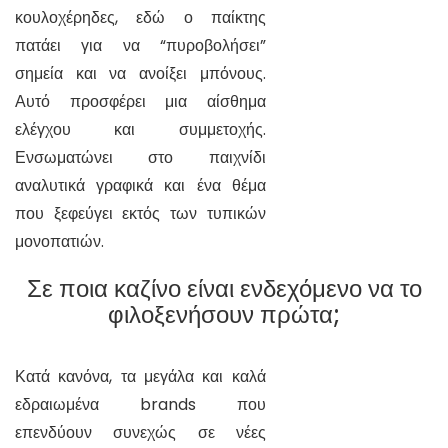
κουλοχέρηδες, εδώ ο παίκτης
πατάει για να “πυροβολήσει”
σημεία και να ανοίξει μπόνους.
Αυτό προσφέρει μια αίσθημα
ελέγχου και συμμετοχής.
Ενσωματώνει στο παιχνίδι
αναλυτικά γραφικά και ένα θέμα
που ξεφεύγει εκτός των τυπικών
μονοπατιών.
Σε ποια καζίνο είναι ενδεχόμενο να το
φιλοξενήσουν πρώτα;
Κατά κανόνα, τα μεγάλα και καλά
εδραιωμένα brands που
επενδύουν συνεχώς σε νέες