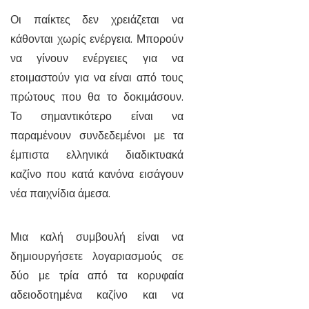
Οι παίκτες δεν χρειάζεται να
κάθονται χωρίς ενέργεια. Μπορούν
να γίνουν ενέργειες για να
ετοιμαστούν για να είναι από τους
πρώτους που θα το δοκιμάσουν.
Το σημαντικότερο είναι να
παραμένουν συνδεδεμένοι με τα
έμπιστα ελληνικά διαδικτυακά
καζίνο που κατά κανόνα εισάγουν
νέα παιχνίδια άμεσα.
Μια καλή συμβουλή είναι να
δημιουργήσετε λογαριασμούς σε
δύο με τρία από τα κορυφαία
αδειοδοτημένα καζίνο και να