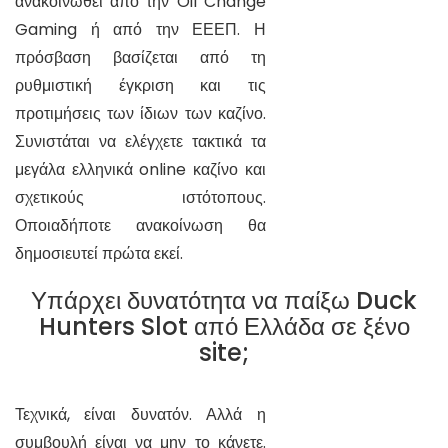
ανακοινωθεί από την Oil Change
Gaming ή από την ΕΕΕΠ. Η
πρόσβαση βασίζεται από τη
ρυθμιστική έγκριση και τις
προτιμήσεις των ίδιων των καζίνο.
Συνιστάται να ελέγχετε τακτικά τα
μεγάλα ελληνικά online καζίνο και
σχετικούς ιστότοπους.
Οποιαδήποτε ανακοίνωση θα
δημοσιευτεί πρώτα εκεί.
Υπάρχει δυνατότητα να παίξω Duck
Hunters Slot από Ελλάδα σε ξένο
site;
Τεχνικά, είναι δυνατόν. Αλλά η
συμβουλή είναι να μην το κάνετε.