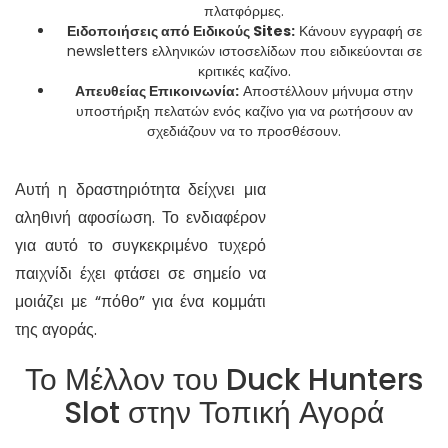
πλατφόρμες.
Ειδοποιήσεις από Ειδικούς Sites:
Κάνουν εγγραφή σε
newsletters ελληνικών ιστοσελίδων που ειδικεύονται σε
κριτικές καζίνο.
Απευθείας Επικοινωνία:
Αποστέλλουν μήνυμα στην
υποστήριξη πελατών ενός καζίνο για να ρωτήσουν αν
σχεδιάζουν να το προσθέσουν.
Αυτή η δραστηριότητα δείχνει μια
αληθινή αφοσίωση. Το ενδιαφέρον
για αυτό το συγκεκριμένο τυχερό
παιχνίδι έχει φτάσει σε σημείο να
μοιάζει με “πόθο” για ένα κομμάτι
της αγοράς.
Το Μέλλον του Duck Hunters
Slot στην Τοπική Αγορά