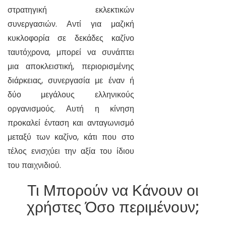
στρατηγική εκλεκτικών
συνεργασιών. Αντί για μαζική
κυκλοφορία σε δεκάδες καζίνο
ταυτόχρονα, μπορεί να συνάπτει
μια αποκλειστική, περιορισμένης
διάρκειας, συνεργασία με έναν ή
δύο μεγάλους ελληνικούς
οργανισμούς. Αυτή η κίνηση
προκαλεί ένταση και ανταγωνισμό
μεταξύ των καζίνο, κάτι που στο
τέλος ενισχύει την αξία του ίδιου
του παιχνιδιού.
Τι Μπορούν να Κάνουν οι
χρήστες Όσο περιμένουν;