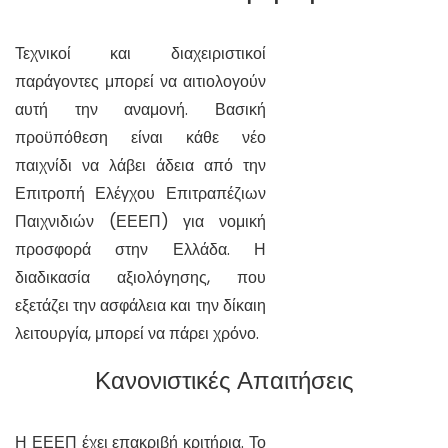
Τεχνικοί και διαχειριστικοί
παράγοντες μπορεί να αιτιολογούν
αυτή την αναμονή. Βασική
προϋπόθεση είναι κάθε νέο
παιχνίδι να λάβει άδεια από την
Επιτροπή Ελέγχου Επιτραπέζιων
Παιχνιδιών (ΕΕΕΠ) για νομική
προσφορά στην Ελλάδα. Η
διαδικασία αξιολόγησης, που
εξετάζει την ασφάλεια και την δίκαιη
λειτουργία, μπορεί να πάρει χρόνο.
Κανονιστικές Απαιτήσεις
Η ΕΕΕΠ έχει επακριβή κριτήρια. Το