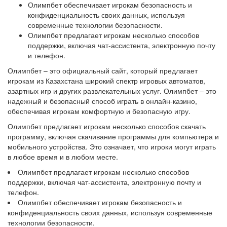
Олимпбет обеспечивает игрокам безопасность и
конфиденциальность своих данных, используя
современные технологии безопасности.
Олимпбет предлагает игрокам несколько способов
поддержки, включая чат-ассистента, электронную почту
и телефон.
Олимпбет – это официальный сайт, который предлагает
игрокам из Казахстана широкий спектр игровых автоматов,
азартных игр и других развлекательных услуг. Олимпбет – это
надежный и безопасный способ играть в онлайн-казино,
обеспечивая игрокам комфортную и безопасную игру.
Олимпбет предлагает игрокам несколько способов скачать
программу, включая скачивание программы для компьютера и
мобильного устройства. Это означает, что игроки могут играть
в любое время и в любом месте.
Олимпбет предлагает игрокам несколько способов
поддержки, включая чат-ассистента, электронную почту и
телефон.
Олимпбет обеспечивает игрокам безопасность и
конфиденциальность своих данных, используя современные
технологии безопасности.