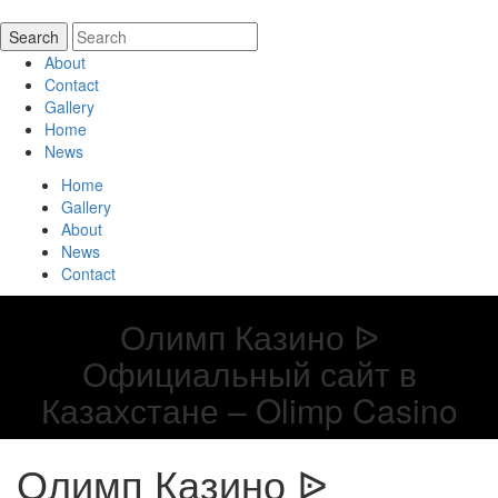
About
Contact
Gallery
Home
News
Home
Gallery
About
News
Contact
Олимп Казино ᐉ
Официальный сайт в
Казахстане – Olimp Casino
Олимп Казино ᐉ