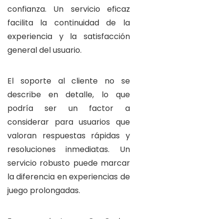
confianza. Un servicio eficaz
facilita la continuidad de la
experiencia y la satisfacción
general del usuario.
El soporte al cliente no se
describe en detalle, lo que
podría ser un factor a
considerar para usuarios que
valoran respuestas rápidas y
resoluciones inmediatas. Un
servicio robusto puede marcar
la diferencia en experiencias de
juego prolongadas.