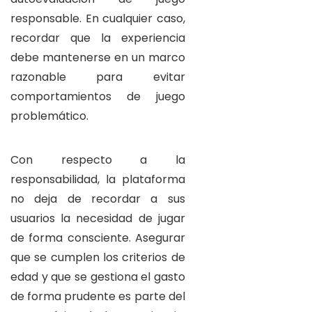
responsable. En cualquier caso,
recordar que la experiencia
debe mantenerse en un marco
razonable para evitar
comportamientos de juego
problemático.
Con respecto a la
responsabilidad, la plataforma
no deja de recordar a sus
usuarios la necesidad de jugar
de forma consciente. Asegurar
que se cumplen los criterios de
edad y que se gestiona el gasto
de forma prudente es parte del