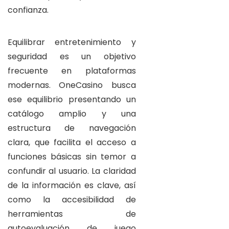
confianza.
Equilibrar entretenimiento y
seguridad es un objetivo
frecuente en plataformas
modernas. OneCasino busca
ese equilibrio presentando un
catálogo amplio y una
estructura de navegación
clara, que facilita el acceso a
funciones básicas sin temor a
confundir al usuario. La claridad
de la información es clave, así
como la accesibilidad de
herramientas de
autoevaluación de juego