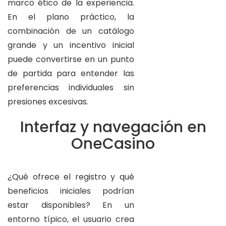
marco ético de la experiencia.
En el plano práctico, la
combinación de un catálogo
grande y un incentivo inicial
puede convertirse en un punto
de partida para entender las
preferencias individuales sin
presiones excesivas.
Interfaz y navegación en
OneCasino
¿Qué ofrece el registro y qué
beneficios iniciales podrían
estar disponibles? En un
entorno típico, el usuario crea