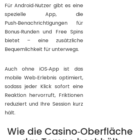
Für Android‑Nutzer gibt es eine
spezielle App, die
Push‑Benachrichtigungen für
Bonus‑Runden und Free Spins
bietet – eine zusätzliche
Bequemlichkeit für unterwegs.
Auch ohne iOS‑App ist das
mobile Web‑Erlebnis optimiert,
sodass jeder Klick sofort eine
Reaktion hervorruft, Friktionen
reduziert und Ihre Session kurz
hält.
Wie die Casino‑Oberfläche