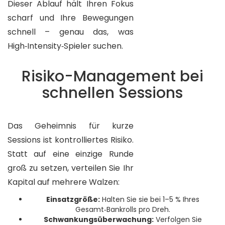
Dieser Ablauf hält Ihren Fokus
scharf und Ihre Bewegungen
schnell – genau das, was
High‑Intensity‑Spieler suchen.
Risiko-Management bei
schnellen Sessions
Das Geheimnis für kurze
Sessions ist kontrolliertes Risiko.
Statt auf eine einzige Runde
groß zu setzen, verteilen Sie Ihr
Kapital auf mehrere Walzen:
Einsatzgröße:
Halten Sie sie bei 1–5 % Ihres
Gesamt‑Bankrolls pro Dreh.
Schwankungsüberwachung:
Verfolgen Sie