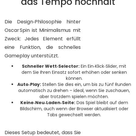
das Tempo hochhält
Die Design‑Philosophie hinter
Oscar Spin ist Minimalismus mit
Zweck: Jedes Element erfüllt
eine Funktion, die schnelles
Gameplay unterstützt.
Schneller Wett‑Selector:
Ein Ein‑Klick‑Slider, mit
dem Sie Ihren Einsatz sofort erhöhen oder senken
können.
Auto‑Play:
Stellen Sie dies ein, um bis zu fünf Runden
automatisch zu drehen – ideal, wenn Sie zuschauen,
aber trotzdem spielen möchten.
Keine‑Neu‑Laden‑Seite:
Das Spiel bleibt auf dem
Bildschirm, auch wenn der Browser aktualisiert oder
Tabs gewechselt werden.
Dieses Setup bedeutet, dass Sie