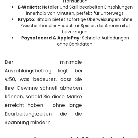
Transaktion.
E‑Wallets:
Neteller und Skrill bearbeiten Einzahlungen
innerhalb von Minuten, perfekt für unterwegs.
Krypto:
Bitcoin bietet sofortige Überweisungen ohne
Zwischenhändler – ideal für Spieler, die Anonymität
bevorzugen.
Paysafecard & ApplePay:
Schnelle Aufladungen
ohne Bankdaten.
Der minimale
Auszahlungsbetrag liegt bei
€50, was bedeutet, dass Sie
Ihre Gewinne schnell abheben
können, sobald Sie diese Marke
erreicht haben – ohne lange
Bearbeitungszeiten, die die
Spannung mindern.