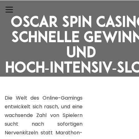
Oscar Spin Casin
Schnelle Gewin
und
Hoch‑Intensiv‑Sl
Die Welt des Online-Gamings
entwickelt sich rasch, und eine
wachsende Zahl von Spielern
sucht nach sofortigen
Nervenkitzeln statt Marathon-