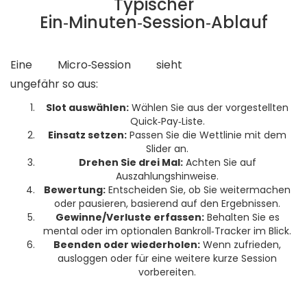
Typischer
Ein‑Minuten‑Session‑Ablauf
Eine Micro‑Session sieht
ungefähr so aus:
Slot auswählen:
Wählen Sie aus der vorgestellten
Quick‑Pay‑Liste.
Einsatz setzen:
Passen Sie die Wettlinie mit dem
Slider an.
Drehen Sie drei Mal:
Achten Sie auf
Auszahlungshinweise.
Bewertung:
Entscheiden Sie, ob Sie weitermachen
oder pausieren, basierend auf den Ergebnissen.
Gewinne/Verluste erfassen:
Behalten Sie es
mental oder im optionalen Bankroll‑Tracker im Blick.
Beenden oder wiederholen:
Wenn zufrieden,
ausloggen oder für eine weitere kurze Session
vorbereiten.