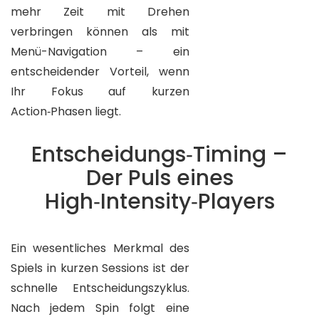
mehr Zeit mit Drehen
verbringen können als mit
Menü-Navigation – ein
entscheidender Vorteil, wenn
Ihr Fokus auf kurzen
Action‑Phasen liegt.
Entscheidungs‑Timing –
Der Puls eines
High‑Intensity‑Players
Ein wesentliches Merkmal des
Spiels in kurzen Sessions ist der
schnelle Entscheidungszyklus.
Nach jedem Spin folgt eine