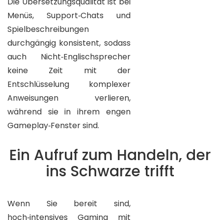
Die Übersetzungsqualität ist bei
Menüs, Support‑Chats und
Spielbeschreibungen
durchgängig konsistent, sodass
auch Nicht‑Englischsprecher
keine Zeit mit der
Entschlüsselung komplexer
Anweisungen verlieren,
während sie in ihrem engen
Gameplay‑Fenster sind.
Ein Aufruf zum Handeln, der
ins Schwarze trifft
Wenn Sie bereit sind,
hoch‑intensives Gaming mit