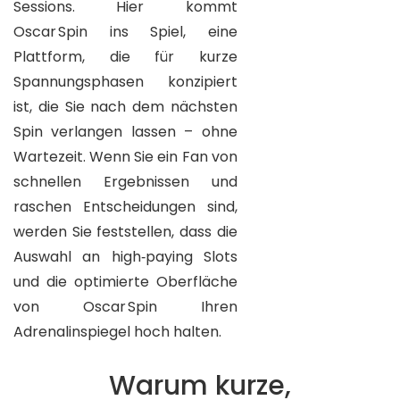
Sessions. Hier kommt
Oscar Spin ins Spiel, eine
Plattform, die für kurze
Spannungsphasen konzipiert
ist, die Sie nach dem nächsten
Spin verlangen lassen – ohne
Wartezeit. Wenn Sie ein Fan von
schnellen Ergebnissen und
raschen Entscheidungen sind,
werden Sie feststellen, dass die
Auswahl an high‑paying Slots
und die optimierte Oberfläche
von Oscar Spin Ihren
Adrenalinspiegel hoch halten.
Warum kurze,