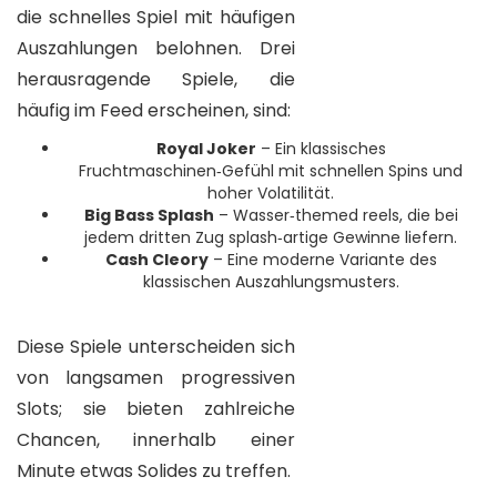
die schnelles Spiel mit häufigen
Auszahlungen belohnen. Drei
herausragende Spiele, die
häufig im Feed erscheinen, sind:
Royal Joker
– Ein klassisches
Fruchtmaschinen‑Gefühl mit schnellen Spins und
hoher Volatilität.
Big Bass Splash
– Wasser‑themed reels, die bei
jedem dritten Zug splash‑artige Gewinne liefern.
Cash Cleory
– Eine moderne Variante des
klassischen Auszahlungsmusters.
Diese Spiele unterscheiden sich
von langsamen progressiven
Slots; sie bieten zahlreiche
Chancen, innerhalb einer
Minute etwas Solides zu treffen.