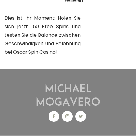
verlieren.
Dies ist Ihr Moment: Holen Sie
sich jetzt 150 Free Spins und
testen Sie die Balance zwischen
Geschwindigkeit und Belohnung
bei Oscar Spin Casino!