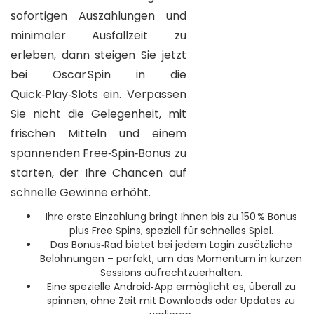
sofortigen Auszahlungen und
minimaler Ausfallzeit zu
erleben, dann steigen Sie jetzt
bei Oscar Spin in die
Quick‑Play‑Slots ein. Verpassen
Sie nicht die Gelegenheit, mit
frischen Mitteln und einem
spannenden Free‑Spin‑Bonus zu
starten, der Ihre Chancen auf
schnelle Gewinne erhöht.
Ihre erste Einzahlung bringt Ihnen bis zu 150 % Bonus
plus Free Spins, speziell für schnelles Spiel.
Das Bonus‑Rad bietet bei jedem Login zusätzliche
Belohnungen – perfekt, um das Momentum in kurzen
Sessions aufrechtzuerhalten.
Eine spezielle Android‑App ermöglicht es, überall zu
spinnen, ohne Zeit mit Downloads oder Updates zu