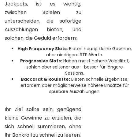
Jackpots, ist es wichtig,
zwischen Spielen zu
unterscheiden, die sofortige
Auszahlungen bieten, und
solchen, die Geduld erfordern:
High Frequency Slots:
Bieten häufig kleine Gewinne,
aber niedrigere RTP‑Werte.
Progressive Slots:
Haben meist höhere Volatilität,
zahlen aber seltener aus – besser für längere
Sessions.
Baccarat & Roulette:
Bieten schnelle Ergebnisse,
erfordern aber möglicherweise höhere Einsätze für
spürbare Auszahlungen.
Ihr Ziel sollte sein, genügend
kleine Gewinne zu erzielen, die
sich schnell summieren, ohne
Ihr Bankroll zu schnell zu leeren.