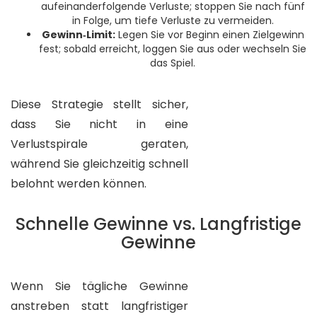
aufeinanderfolgende Verluste; stoppen Sie nach fünf
in Folge, um tiefe Verluste zu vermeiden.
Gewinn‑Limit:
Legen Sie vor Beginn einen Zielgewinn
fest; sobald erreicht, loggen Sie aus oder wechseln Sie
das Spiel.
Diese Strategie stellt sicher,
dass Sie nicht in eine
Verlustspirale geraten,
während Sie gleichzeitig schnell
belohnt werden können.
Schnelle Gewinne vs. Langfristige
Gewinne
Wenn Sie tägliche Gewinne
anstreben statt langfristiger