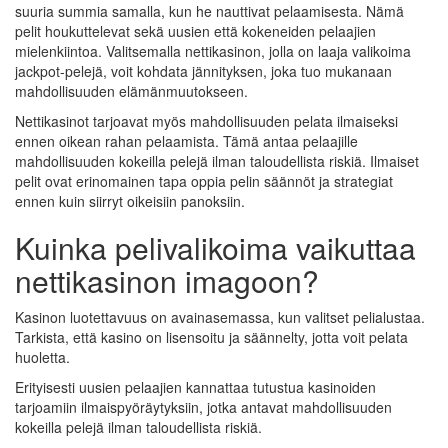
suuria summia samalla, kun he nauttivat pelaamisesta. Nämä
pelit houkuttelevat sekä uusien että kokeneiden pelaajien
mielenkiintoa. Valitsemalla nettikasinon, jolla on laaja valikoima
jackpot-pelejä, voit kohdata jännityksen, joka tuo mukanaan
mahdollisuuden elämänmuutokseen.
Nettikasinot tarjoavat myös mahdollisuuden pelata ilmaiseksi
ennen oikean rahan pelaamista. Tämä antaa pelaajille
mahdollisuuden kokeilla pelejä ilman taloudellista riskiä. Ilmaiset
pelit ovat erinomainen tapa oppia pelin säännöt ja strategiat
ennen kuin siirryt oikeisiin panoksiin.
Kuinka pelivalikoima vaikuttaa
nettikasinon imagoon?
Kasinon luotettavuus on avainasemassa, kun valitset pelialustaa.
Tarkista, että kasino on lisensoitu ja säännelty, jotta voit pelata
huoletta.
Erityisesti uusien pelaajien kannattaa tutustua kasinoiden
tarjoamiin ilmaispyöräytyksiin, jotka antavat mahdollisuuden
kokeilla pelejä ilman taloudellista riskiä.