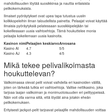
mahdollisuuden löytää suosikkinsa ja nauttia erilaisista
pelikokemuksista.
Ilmaiset pyöräytykset ovat upea tapa tutustua uusiin
kolikkopeleihin ilman taloudellista painetta. Pelaajat voivat käyttää
ilmaisia pyöräytyksiä pelatessaan suosikkipelejään tai
kokeillessaan uusia vaihtoehtoja. Tämä houkuttelee monia
pelaajia kokeilemaan uusia kasinoita.
Kasinon nimi
Pelaajien keskiarvo
Arvosana
Kasino AI
4.7
5/5
Kasino AJ
4.3
4/5
Mikä tekee pelivalikoimasta
houkuttelevan?
Valikoimassa olevat pelit voivat vaihdella eri kasinoiden välillä,
joten on tärkeää tutkia eri vaihtoehtoja. Valitse nettikasino, joka
tarjoaa laajan valikoiman ja monimuotoisuuden eri pelityypeissä.
Näin voit olla varma siitä, että löydät aina jotakin eheän
pelikokemuksen.
Erityisesti jackpot-pelit tarjoavat pelaajille mahdollisuuden voittaa