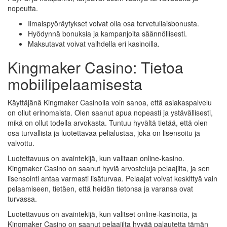
nopeutta.
Ilmaispyöräytykset voivat olla osa tervetuliaisbonusta.
Hyödynnä bonuksia ja kampanjoita säännöllisesti.
Maksutavat voivat vaihdella eri kasinoilla.
Kingmaker Casino: Tietoa
mobiilipelaamisesta
Käyttäjänä Kingmaker Casinolla voin sanoa, että asiakaspalvelu
on ollut erinomaista. Olen saanut apua nopeasti ja ystävällisesti,
mikä on ollut todella arvokasta. Tuntuu hyvältä tietää, että olen
osa turvallista ja luotettavaa pelialustaa, joka on lisensoitu ja
valvottu.
Luotettavuus on avaintekijä, kun valitaan online-kasino.
Kingmaker Casino on saanut hyviä arvosteluja pelaajilta, ja sen
lisensointi antaa varmasti lisäturvaa. Pelaajat voivat keskittyä vain
pelaamiseen, tietäen, että heidän tietonsa ja varansa ovat
turvassa.
Luotettavuus on avaintekijä, kun valitset online-kasinoita, ja
Kingmaker Casino on saanut pelaajilta hyvää palautetta tämän