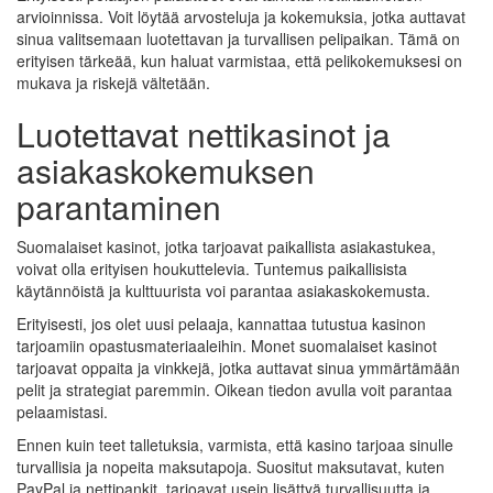
arvioinnissa. Voit löytää arvosteluja ja kokemuksia, jotka auttavat
sinua valitsemaan luotettavan ja turvallisen pelipaikan. Tämä on
erityisen tärkeää, kun haluat varmistaa, että pelikokemuksesi on
mukava ja riskejä vältetään.
Luotettavat nettikasinot ja
asiakaskokemuksen
parantaminen
Suomalaiset kasinot, jotka tarjoavat paikallista asiakastukea,
voivat olla erityisen houkuttelevia. Tuntemus paikallisista
käytännöistä ja kulttuurista voi parantaa asiakaskokemusta.
Erityisesti, jos olet uusi pelaaja, kannattaa tutustua kasinon
tarjoamiin opastusmateriaaleihin. Monet suomalaiset kasinot
tarjoavat oppaita ja vinkkejä, jotka auttavat sinua ymmärtämään
pelit ja strategiat paremmin. Oikean tiedon avulla voit parantaa
pelaamistasi.
Ennen kuin teet talletuksia, varmista, että kasino tarjoaa sinulle
turvallisia ja nopeita maksutapoja. Suositut maksutavat, kuten
PayPal ja nettipankit, tarjoavat usein lisättyä turvallisuutta ja