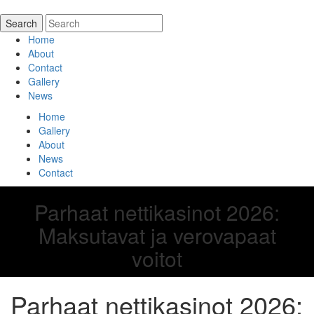
Home
About
Contact
Gallery
News
Home
Gallery
About
News
Contact
Parhaat nettikasinot 2026:
Maksutavat ja verovapaat
voitot
Parhaat nettikasinot 2026: