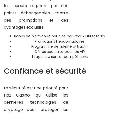
les joueurs réguliers par des
points échangeables contre
des promotions et des
avantages exclusifs.
Bonus de bienvenue pour les nouveaux utilisateurs
Promotions hebdomadaires
Programme de fidélité attractif
Offres spéciales pour les VIP
Tirages au sort et compétitions
Confiance et sécurité
La sécurité est une priorité pour
Haz Casino, qui utilise les
dernières technologies de
cryptage pour protéger les