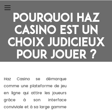
Pourquoi Haz
Casino est un
choix judicieux
pour jouer ?
Haz Casino se démarque
comme une plateforme de jeu
en ligne qui attire les joueurs
grâce à son interface
conviviale et à sa large gamme