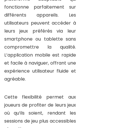
fonctionne parfaitement sur
différents appareils. Les
utilisateurs peuvent accéder à
leurs jeux préférés via leur
smartphone ou tablette sans
compromettre la qualité.
L’application mobile est rapide
et facile à naviguer, offrant une
expérience utilisateur fluide et
agréable.
Cette flexibilité permet aux
joueurs de profiter de leurs jeux
où qu’ils soient, rendant les
sessions de jeu plus accessibles