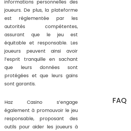
informations personnelles des
joueurs. De plus, la plateforme
est réglementée par les
autorités compétentes,
assurant que le jeu est
équitable et responsable. Les
joueurs peuvent ainsi avoir
l’esprit tranquille en sachant
que leurs données sont
protégées et que leurs gains
sont garantis.
FAQ
Haz Casino s’engage
également à promouvoir le jeu
responsable, proposant des
outils pour aider les joueurs à