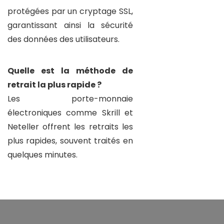
protégées par un cryptage SSL,
garantissant ainsi la sécurité
des données des utilisateurs.
Quelle est la méthode de
retrait la plus rapide ?
Les porte-monnaie
électroniques comme Skrill et
Neteller offrent les retraits les
plus rapides, souvent traités en
quelques minutes.