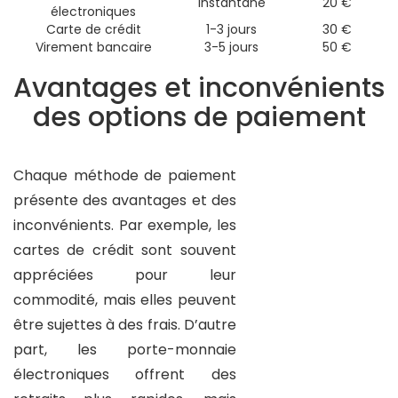
Instantané
20 €
électroniques
Carte de crédit
1-3 jours
30 €
Virement bancaire
3-5 jours
50 €
Avantages et inconvénients
des options de paiement
Chaque méthode de paiement
présente des avantages et des
inconvénients. Par exemple, les
cartes de crédit sont souvent
appréciées pour leur
commodité, mais elles peuvent
être sujettes à des frais. D’autre
part, les porte-monnaie
électroniques offrent des