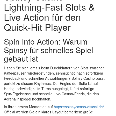
Lightning‑Fast Slots &
Live Action für den
Quick‑Hit Player
Spin Into Action: Warum
Spinsy für schnelles Spiel
gebaut ist
Haben Sie sich jemals beim Durchblättern von Slots zwischen
Kaffeepausen wiedergefunden, sehnsüchtig nach sofortigem
Feedback und schnellen Auszahlungen? Spinsy Casino passt
perfekt zu diesem Rhythmus. Der Engine der Seite ist auf
Hochgeschwindigkeits‑Turns ausgelegt, liefert sofortige
Spin‑Ergebnisse und schnelle Live‑Casino‑Feeds, die den
Adrenalinspiegel hochhalten.
In Ihren ersten Momenten auf
https://spinsycasino-official.de/
Official werden Sie ein klares Layout bemerken: große