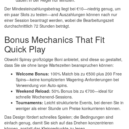
dauert in der Regel nur Minuten.
Der Mindesteinzahlungsbetrag liegt bei €10—niedrig genug, um
ein paar Slots zu testen—and Auszahlungen können nach nur
einer Session beantragt werden, wobei die Bearbeitungszeit
durchschnittlich 72 Stunden beträgt.
Bonus Mechanics That Fit
Quick Play
Obwohl Spinsy großzügige Boni anbietet, sind diese so gestaltet,
dass Sie sie ohne lange Wartezeiten beanspruchen können:
Welcome Bonus:
100% Match bis zu €500 plus 200 Free
Spins—keine komplizierten Wagering‑Anforderungen bei
Verwendung von Auto‑spins.
Weekend Reload:
50% Bonus bis zu €700—ideal für
schnelle Wochenend‑Sessions.
Tournaments:
Leicht strukturierte Events, bei denen Sie in
weniger als einer Stunde um Preise konkurrieren können.
Das Design fördert schnelles Spielen; die Bedingungen sind
einfach genug, damit Sie sich auf das Drehen konzentrieren
können, anstatt das Kleingedruckte zu lesen.