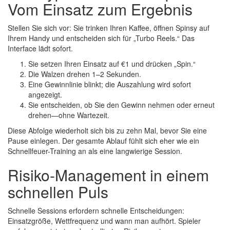
Vom Einsatz zum Ergebnis
Stellen Sie sich vor: Sie trinken Ihren Kaffee, öffnen Spinsy auf
Ihrem Handy und entscheiden sich für „Turbo Reels.“ Das
Interface lädt sofort.
Sie setzen Ihren Einsatz auf €1 und drücken „Spin.“
Die Walzen drehen 1–2 Sekunden.
Eine Gewinnlinie blinkt; die Auszahlung wird sofort
angezeigt.
Sie entscheiden, ob Sie den Gewinn nehmen oder erneut
drehen—ohne Wartezeit.
Diese Abfolge wiederholt sich bis zu zehn Mal, bevor Sie eine
Pause einlegen. Der gesamte Ablauf fühlt sich eher wie ein
Schnellfeuer-Training an als eine langwierige Session.
Risiko-Management in einem
schnellen Puls
Schnelle Sessions erfordern schnelle Entscheidungen:
Einsatzgröße, Wettfrequenz und wann man aufhört. Spieler