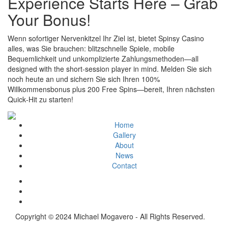
Experience Starts Here – Grab
Your Bonus!
Wenn sofortiger Nervenkitzel Ihr Ziel ist, bietet Spinsy Casino
alles, was Sie brauchen: blitzschnelle Spiele, mobile
Bequemlichkeit und unkomplizierte Zahlungsmethoden—all
designed with the short‑session player in mind. Melden Sie sich
noch heute an und sichern Sie sich Ihren 100%
Willkommensbonus plus 200 Free Spins—bereit, Ihren nächsten
Quick‑Hit zu starten!
Home
Gallery
About
News
Contact
Copyright © 2024 Michael Mogavero - All Rights Reserved.