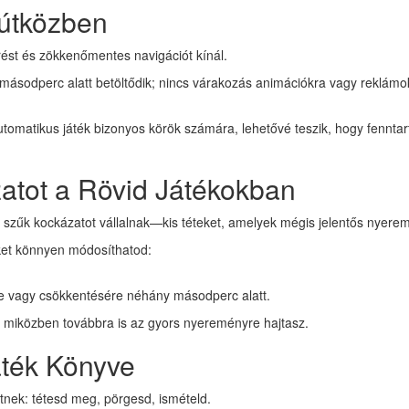
 útközben
ést és zökkenőmentes navigációt kínál.
 másodperc alatt betöltődik; nincs várakozás animációkra vagy reklámo
utomatikus játék bizonyos körök számára, lehetővé teszik, hogy fenntar
zatot a Rövid Játékokban
ok szűk kockázatot vállalnak—kis téteket, amelyek mégis jelentős nyer
eket könnyen módosíthatod:
re vagy csökkentésére néhány másodperc alatt.
j, miközben továbbra is az gyors nyereményre hajtasz.
áték Könyve
tnek: tétesd meg, pörgesd, ismételd.