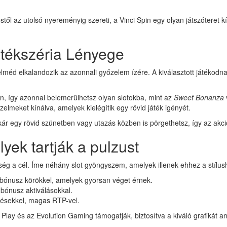
éstől az utolsó nyereményig szereti, a Vinci Spin egy olyan játszóteret
átékszéria Lényege
 elméd elkalandozik az azonnali győzelem ízére. A kiválasztott játékodn
n, így azonnal belemerülhetsz olyan slotokba, mint az
Sweet Bonanza
lmeket kínálva, amelyek kielégítik egy rövid játék igényét.
akár egy rövid szünetben vagy utazás közben is pörgethetsz, így az akci
lyek tartják a pulzust
ség a cél. Íme néhány slot gyöngyszem, amelyek illenek ehhez a stílus
bónusz körökkel, amelyek gyorsan véget érnek.
bónusz aktiválásokkal.
etésekkel, magas RTP-vel.
Play és az Evolution Gaming támogatják, biztosítva a kiváló grafikát a