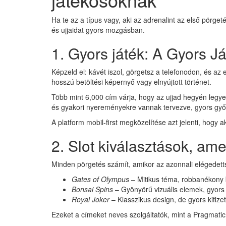
Ha te az a típus vagy, aki az adrenalint az első pörget
és ujjaidat gyors mozgásban.
1. Gyors játék: A Gyors J
Képzeld el: kávét iszol, görgetsz a telefonodon, és az
hosszú betöltési képernyő vagy elnyújtott történet.
Több mint 6,000 cím várja, hogy az ujjad hegyén legye
és gyakori nyereményekre vannak tervezve, gyors győze
A platform mobil-first megközelítése azt jelenti, hogy 
2. Slot kiválasztások, ame
Minden pörgetés számít, amikor az azonnali elégedett
Gates of Olympus
– Mitikus téma, robbanékony 
Bonsai Spins
– Gyönyörű vizuális elemek, gyors 
Royal Joker
– Klasszikus design, de gyors kifiz
Ezeket a címeket neves szolgáltatók, mint a Pragmatic 