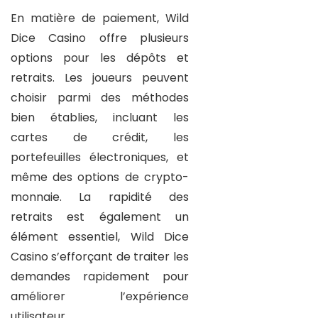
En matière de paiement, Wild
Dice Casino offre plusieurs
options pour les dépôts et
retraits. Les joueurs peuvent
choisir parmi des méthodes
bien établies, incluant les
cartes de crédit, les
portefeuilles électroniques, et
même des options de crypto-
monnaie. La rapidité des
retraits est également un
élément essentiel, Wild Dice
Casino s’efforçant de traiter les
demandes rapidement pour
améliorer l’expérience
utilisateur.