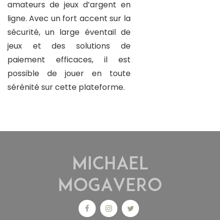
amateurs de jeux d’argent en
ligne. Avec un fort accent sur la
sécurité, un large éventail de
jeux et des solutions de
paiement efficaces, il est
possible de jouer en toute
sérénité sur cette plateforme.