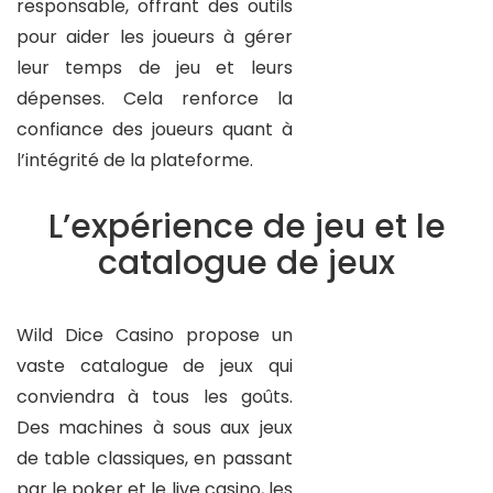
responsable, offrant des outils
pour aider les joueurs à gérer
leur temps de jeu et leurs
dépenses. Cela renforce la
confiance des joueurs quant à
l’intégrité de la plateforme.
L’expérience de jeu et le
catalogue de jeux
Wild Dice Casino propose un
vaste catalogue de jeux qui
conviendra à tous les goûts.
Des machines à sous aux jeux
de table classiques, en passant
par le poker et le live casino, les