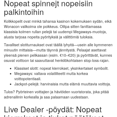
Nopeat spinnejt nopeisiin
palkintoihin
Kolikkopelit ovat minkä tahansa kasinon kokemuksen sydän, eikä
Wonacon valikoima ole poikkeus. Olitpa sitten fanittamassa
klassisia kolmen rullan pelejä tai uudempi Megaways-muotoja,
alusta tarjoaa nopeita pyörityksiä ja välittömiä tuloksia.
Tavalliset slotiturnaukset ovat täällä lyhyitä—usein alle kymmenen
minuutin mittaisia—mutta täynnä jännitystä. Pelaajat asettavat
yleensä pienen pelikassan (esim. €10–€20) ja pyörittävät, kunnes
osuvat voittoon tai saavuttavat henkilökohtaisen stop-loss-rajan.
Klassiset slotit: nopeat kierrokset, yksinkertaiset symbolit.
Megaways: valtava volatiliteetti mutta korkea
voittopotentiaali.
Jackpot-pelejä: harvinaisia mutta elämä muuttavia voittoja.
Tulos? Pyörteinen voittajien ja häviöiden vuoristorata, joka pitää
adrenaliinin korkealla ja saa palaamaan uudestaan.
Live Dealer -pöydät: Nopeat