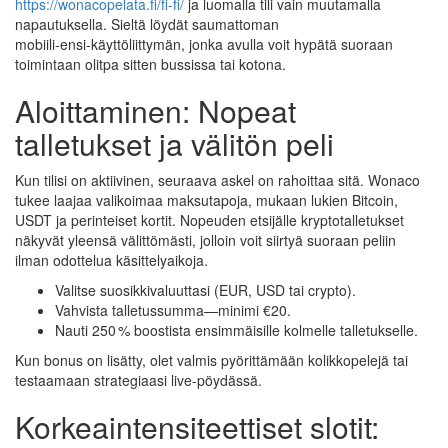
https://wonacopelata.fi/fi-fi/
ja luomalla tili vain muutamalla
napautuksella. Sieltä löydät saumattoman
mobiili‑ensi‑käyttöliittymän, jonka avulla voit hypätä suoraan
toimintaan olitpa sitten bussissa tai kotona.
Aloittaminen: Nopeat
talletukset ja välitön peli
Kun tilisi on aktiivinen, seuraava askel on rahoittaa sitä. Wonaco
tukee laajaa valikoimaa maksutapoja, mukaan lukien Bitcoin,
USDT ja perinteiset kortit. Nopeuden etsijälle kryptotalletukset
näkyvät yleensä välittömästi, jolloin voit siirtyä suoraan peliin
ilman odottelua käsittelyaikoja.
Valitse suosikkivaluuttasi (EUR, USD tai crypto).
Vahvista talletussumma—minimi €20.
Nauti 250 % boostista ensimmäisille kolmelle talletukselle.
Kun bonus on lisätty, olet valmis pyörittämään kolikkopelejä tai
testaamaan strategiaasi live-pöydässä.
Korkeaintensiteettiset slotit: